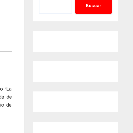
Buscar
o ‘La
da de
io de