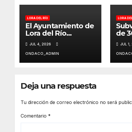
LORA DEL RÍO
LORA DEL
El Ayuntamiento de
Subv
Lora del Río
de 3
presenta el Plan de
para
JUL 4, 2026
JUL 1,
Asfaltado 2026-
de c
2027, con una
afec
ONDACO_ADMIN
ONDAC
inversión cercana al
borrasc
millón de euros
del 
Deja una respuesta
Tu dirección de correo electrónico no será publi
Comentario
*