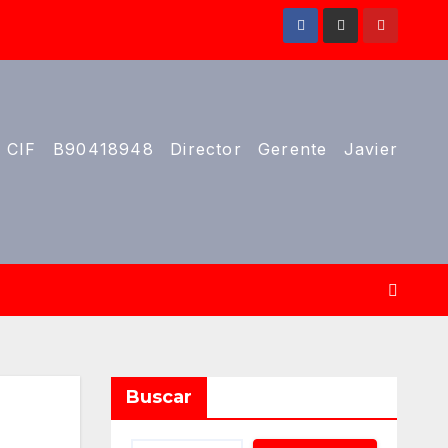
 CIF B90418948 Director Gerente Javier
Buscar