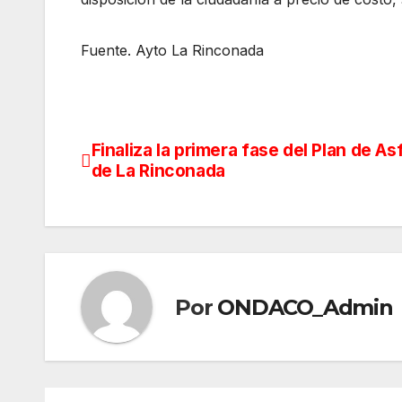
Fuente. Ayto La Rinconada
Finaliza la primera fase del Plan de As
Navegación
de La Rinconada
de
entradas
Por
ONDACO_Admin