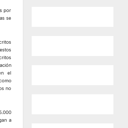
os por
das se
critos
 estos
ritos
mación
en el
 como
tos no
5.000
gan a