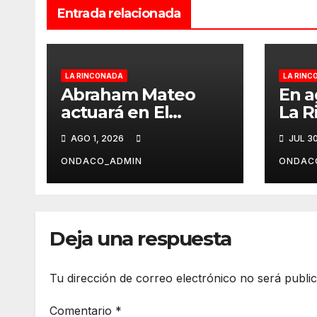
Entrada relacionada
LA RINCONADA
LA RINC
Abraham Mateo
En a
actuará en El
La R
Abrazo el 11 de
juev
AGO 1, 2026
JUL 3
septiembre
‘El 
ONDACO_ADMIN
ONDAC
Deja una respuesta
Tu dirección de correo electrónico no será publi
Comentario
*