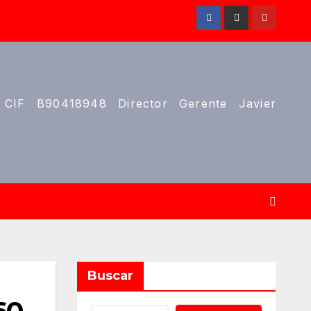
 CIF B90418948 Director Gerente Javier
Buscar