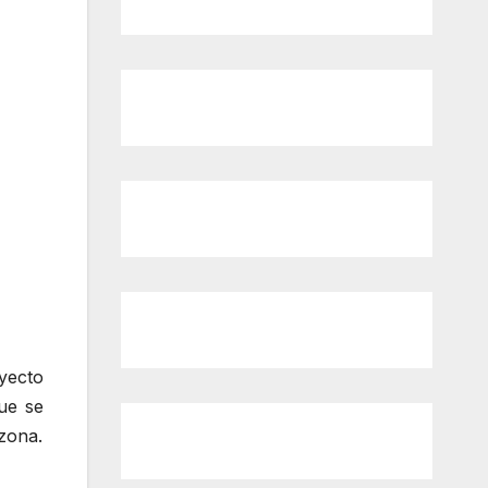
yecto
ue se
zona.