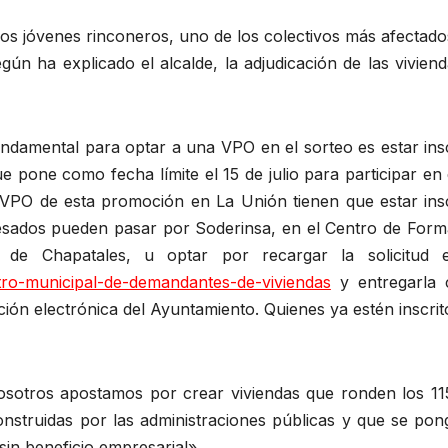
 a los jóvenes rinconeros, uno de los colectivos más afectad
gún ha explicado el alcalde, la adjudicación de las vivien
undamental para optar a una VPO en el sorteo es estar ins
 pone como fecha límite el 15 de julio para participar en
VPO de esta promoción en La Unión tienen que estar insc
teresados pueden pasar por Soderinsa, en el Centro de For
de Chapatales, u optar por recargar la solicitud 
stro-municipal-de-demandantes-de-viviendas
y entregarla
ación electrónica del Ayuntamiento. Quienes ya estén inscri
“nosotros apostamos por crear viviendas que ronden los 11
onstruidas por las administraciones públicas y que se pon
 sin beneficio empresarial».