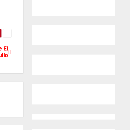
 El
ullo