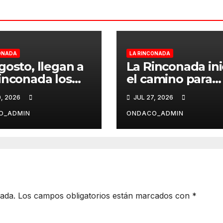
ONADA
LA RINCONADA
gosto, llegan a
La Rinconada ini
inconada los
el camino para
es de tributos
convertirse en
0, 2026
JUL 27, 2026
Abrazo Suena’
Ciudad Europea 
Deporte en 202
O_ADMIN
ONDACO_ADMIN
cada.
Los campos obligatorios están marcados con
*