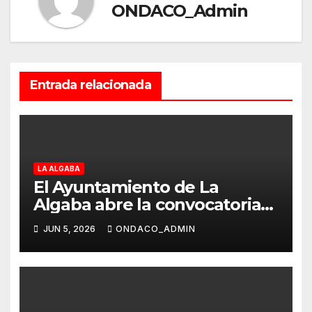
ONDACO_Admin
Entrada relacionada
LA ALGABA
El Ayuntamiento de La
Algaba abre la convocatoria
del IX Certamen de Teatro
JUN 5, 2026
ONDACO_ADMIN
Aficionado “Teatro Algabeño”
2026