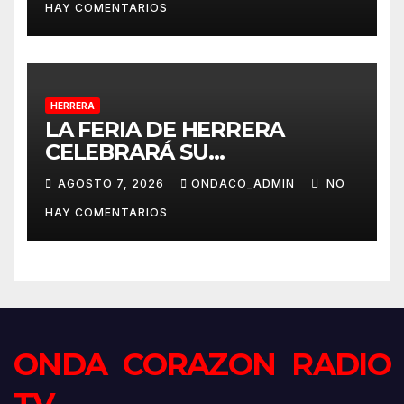
HAY COMENTARIOS
HERRERA
LA FERIA DE HERRERA
CELEBRARÁ SU
TRADICIONAL PASEO DE
AGOSTO 7, 2026
ONDACO_ADMIN
NO
CABALLISTAS, AMAZONAS Y
HAY COMENTARIOS
COCHES DE CABALLOS
ONDA CORAZON RADIO