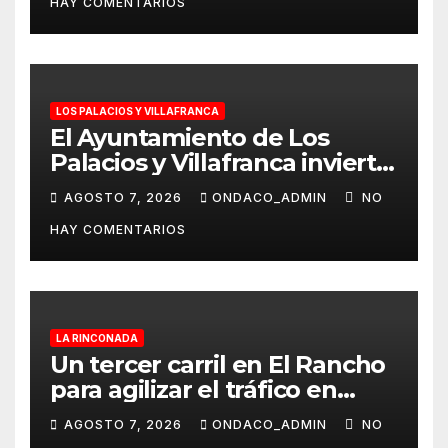
HAY COMENTARIOS
LOS PALACIOS Y VILLAFRANCA
El Ayuntamiento de Los
Palacios y Villafranca invierte
más de 560.000 euros en la
AGOSTO 7, 2026
ONDACO_ADMIN
NO
mejora Pista de Atletismo
HAY COMENTARIOS
Rafael Curado Tejero con
nueva iluminación y la
colocación de césped
artificial en la zona central
LA RINCONADA
Un tercer carril en El Rancho
para agilizar el tráfico en
dirección a Alcalá del Río
AGOSTO 7, 2026
ONDACO_ADMIN
NO
desde La Rinconada