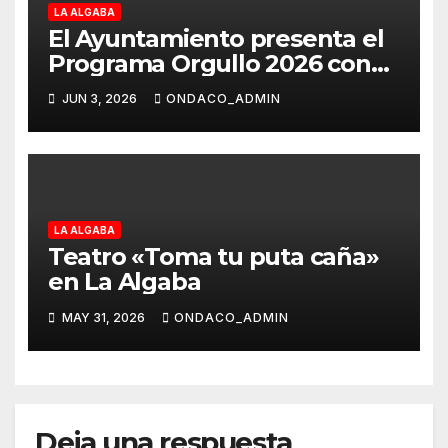
LA ALGABA
El Ayuntamiento presenta el
Programa Orgullo 2026 con
una amplia agenda de
JUN 3, 2026
ONDACO_ADMIN
actividades para promover la
diversidad y la inclusión
LA ALGABA
Teatro «Toma tu puta caña»
en La Algaba
MAY 31, 2026
ONDACO_ADMIN
Deja una respuesta