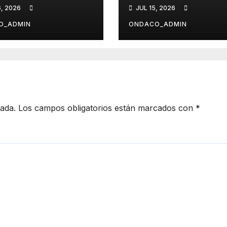
 NOCHE
TRANSFORMAC
6, 2026
JUL 15, 2026
TÓRICA
DIGITAL DEL
TURISMO
O_ADMIN
ONDACO_ADMIN
cada.
Los campos obligatorios están marcados con
*