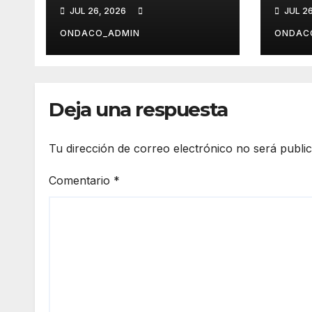
cuadros eléctricos
UNA
JUL 26, 2026
JUL 2
del alumbrado
HIS
público financiados
ONDACO_ADMIN
ONDAC
por la Diputación
de Sevilla
Deja una respuesta
Tu dirección de correo electrónico no será publi
Comentario
*