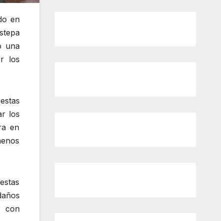
do en
stepa
o una
r los
 estas
r los
ra en
menos
estas
 daños
r con