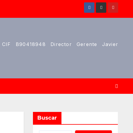
 CIF B90418948 Director Gerente Javier
Buscar