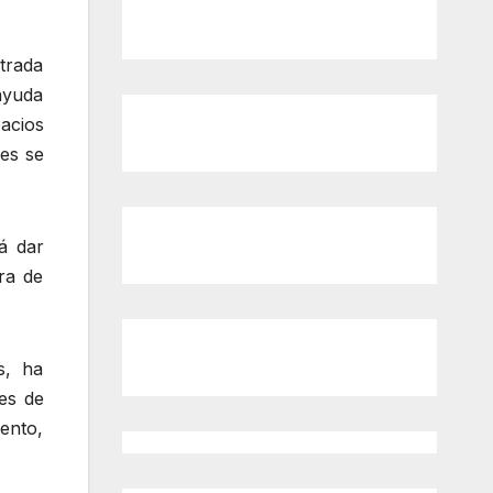
trada
ayuda
acios
les se
á dar
ra de
s, ha
es de
ento,