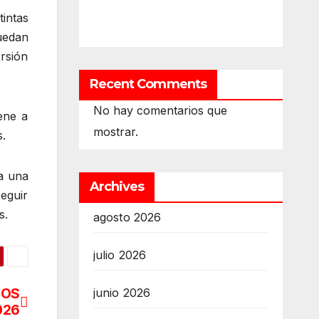
intas
uedan
rsión
Recent Comments
No hay comentarios que
ene a
mostrar.
s.
a una
Archives
eguir
s.
agosto 2026
julio 2026
IOS
junio 2026
026