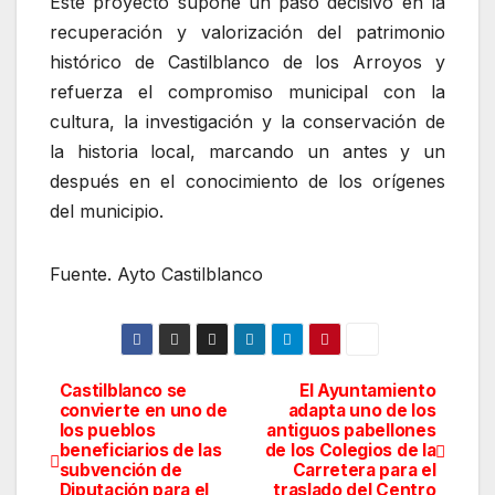
Este proyecto supone un paso decisivo en la
recuperación y valorización del patrimonio
histórico de Castilblanco de los Arroyos y
refuerza el compromiso municipal con la
cultura, la investigación y la conservación de
la historia local, marcando un antes y un
después en el conocimiento de los orígenes
del municipio.
Fuente. Ayto Castilblanco
Castilblanco se
El Ayuntamiento
Navegación
convierte en uno de
adapta uno de los
los pueblos
antiguos pabellones
de
beneficiarios de las
de los Colegios de la
subvención de
Carretera para el
entradas
Diputación para el
traslado del Centro