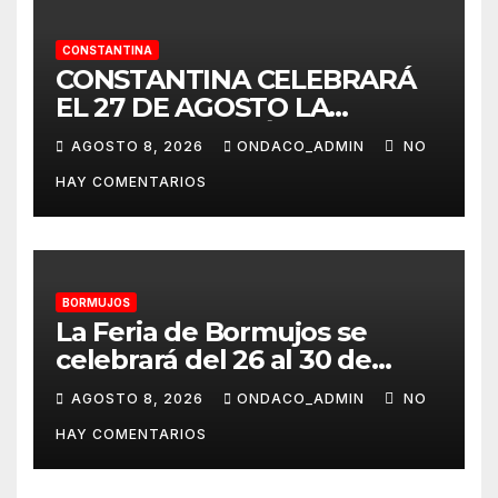
CONSTANTINA
CONSTANTINA CELEBRARÁ
EL 27 DE AGOSTO LA
TERCERA EDICIÓN DE SU
AGOSTO 8, 2026
ONDACO_ADMIN
NO
CERTAMEN TAURINO
HAY COMENTARIOS
ALAMBIQUE DE PLATA»
BORMUJOS
La Feria de Bormujos se
celebrará del 26 al 30 de
agosto
AGOSTO 8, 2026
ONDACO_ADMIN
NO
HAY COMENTARIOS