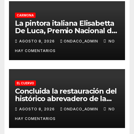
CARMONA
La pintora italiana Elisabetta
De Luca, Premio Nacional de
Pintura «José Arpa»
AGOSTO 8, 2026
ONDACO_ADMIN
NO
HAY COMENTARIOS
EL CUERVO
Concluida la restauración del
histórico abrevadero de la
Laguna de Los Tollos de El
AGOSTO 8, 2026
ONDACO_ADMIN
NO
Cuervo
HAY COMENTARIOS