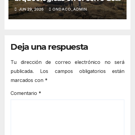
La Malena de Castilblanco
JUN 29, 2026
ONDACO_ADMIN
dentro del proyecto de
recuperación del antiguo
Castillo
Deja una respuesta
Tu dirección de correo electrónico no será
publicada.
Los campos obligatorios están
marcados con
*
Comentario
*