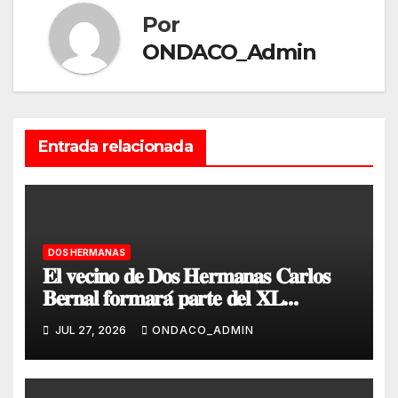
Por
ONDACO_Admin
Entrada relacionada
DOS HERMANAS
𝐄𝐥 𝐯𝐞𝐜𝐢𝐧𝐨 𝐝𝐞 𝐃𝐨𝐬 𝐇𝐞𝐫𝐦𝐚𝐧𝐚𝐬 𝐂𝐚𝐫𝐥𝐨𝐬
𝐁𝐞𝐫𝐧𝐚𝐥 𝐟𝐨𝐫𝐦𝐚𝐫𝐚́ 𝐩𝐚𝐫𝐭𝐞 𝐝𝐞𝐥 𝐗𝐋
𝐂𝐨𝐧𝐭𝐢𝐧𝐠𝐞𝐧𝐭𝐞 𝐀𝐧𝐭𝐚́𝐫𝐭𝐢𝐜𝐨 𝐝𝐞𝐥 𝐄𝐣𝐞́𝐫𝐜𝐢𝐭𝐨 𝐝𝐞
JUL 27, 2026
ONDACO_ADMIN
𝐓𝐢𝐞𝐫𝐫𝐚