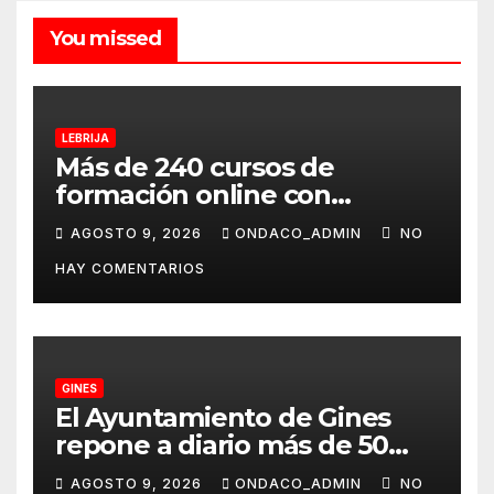
You missed
LEBRIJA
Más de 240 cursos de
formación online con
certificación oficial,
AGOSTO 9, 2026
ONDACO_ADMIN
NO
disponibles desde
HAY COMENTARIOS
septiembre a través del
programa Aula Mentor en
Lebrija
GINES
El Ayuntamiento de Gines
repone a diario más de 50
dispensadores de bolsas para
AGOSTO 9, 2026
ONDACO_ADMIN
NO