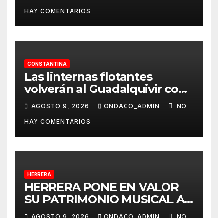
la recogida de desechos de
HAY COMENTARIOS
mascotas
CONSTANTINA
Las linternas flotantes
volverán al Guadalquivir con
la Ceremonia Tōrō Nagashi
AGOSTO 9, 2026
ONDACO_ADMIN
NO
de Coria del Río
HAY COMENTARIOS
HERRERA
HERRERA PONE EN VALOR
SU PATRIMONIO MUSICAL A
TRAVÉS DEL PROYECTO
AGOSTO 9, 2026
ONDACO_ADMIN
NO