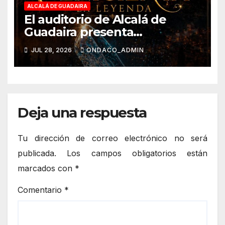
ALCALÁ DE GUADAIRA
El auditorio de Alcalá de
Guadaira presenta
`Cenicienta La Leyenda´
JUL 28, 2026
ONDACO_ADMIN
Deja una respuesta
Tu dirección de correo electrónico no será
publicada.
Los campos obligatorios están
marcados con
*
Comentario
*