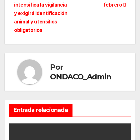
de
intensifica la vigilancia
febrero
entradas
y exigirá identificación
animal y utensilios
obligatorios
Por
ONDACO_Admin
Entrada relacionada