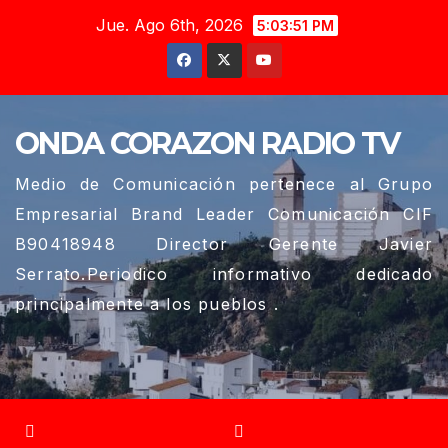
Saltar
Jue. Ago 6th, 2026
5:03:52 PM
al
contenido
ONDA CORAZON RADIO TV
Medio de Comunicación pertenece al Grupo
Empresarial Brand Leader Comunicación CIF
B90418948 Director Gerente Javier
Serrato.Periodico informativo dedicado
principalmente a los pueblos .