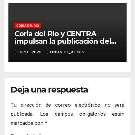
CORIA DEL RÍO
Coria del Río y CENTRA
impulsan la publicación del
libro “Martínez de León. ¡Va
JUN 8, 2026
ONDACO_ADMIN
por ustede!”
Deja una respuesta
Tu dirección de correo electrónico no será
publicada.
Los campos obligatorios están
marcados con
*