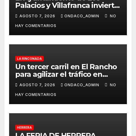
Palacios y Villafranca invierte
más de 560.000 euros en la
AGOSTO 7, 2026
ONDACO_ADMIN
NO
mejora Pista de Atletismo
HAY COMENTARIOS
Rafael Curado Tejero con
nueva iluminación y la
colocación de césped
artificial en la zona central
LA RINCONADA
Un tercer carril en El Rancho
para agilizar el tráfico en
dirección a Alcalá del Río
AGOSTO 7, 2026
ONDACO_ADMIN
NO
desde La Rinconada
HAY COMENTARIOS
HERRERA
LA FERIA DE HERRERA