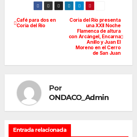
Café para dos en
Coria del Río presenta
Navegación
Coria del Río
una XXII Noche
Flamenca de altura
de
con Arcángel, Encarna
Anillo y Juan El
entradas
Moreno en el Cerro
de San Juan
Por
ONDACO_Admin
Entrada relacionada