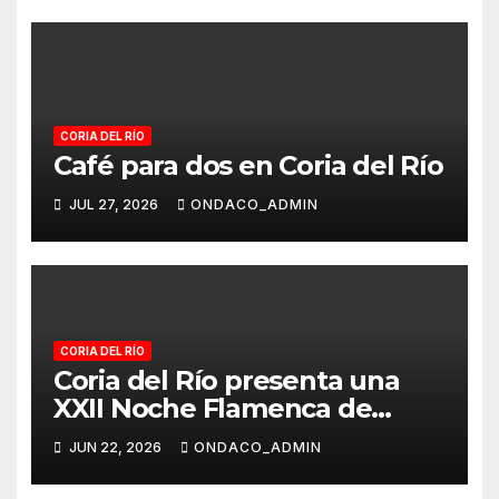
CORIA DEL RÍO
Café para dos en Coria del Río
JUL 27, 2026
ONDACO_ADMIN
CORIA DEL RÍO
Coria del Río presenta una
XXII Noche Flamenca de
altura con Arcángel, Encarna
JUN 22, 2026
ONDACO_ADMIN
Anillo y Juan El Moreno en el
Cerro de San Juan