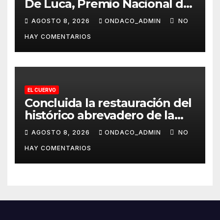
De Luca, Premio Nacional de
Pintura «José Arpa»
AGOSTO 8, 2026
ONDACO_ADMIN
NO
HAY COMENTARIOS
EL CUERVO
Concluida la restauración del
histórico abrevadero de la
Laguna de Los Tollos de El
AGOSTO 8, 2026
ONDACO_ADMIN
NO
Cuervo
HAY COMENTARIOS