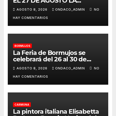
EL 27 DE AGOSTO LA
TERCERA EDICIÓN DE SU
AGOSTO 8, 2026
ONDACO_ADMIN
NO
CERTAMEN TAURINO
HAY COMENTARIOS
ALAMBIQUE DE PLATA»
BORMUJOS
La Feria de Bormujos se
celebrará del 26 al 30 de
agosto
AGOSTO 8, 2026
ONDACO_ADMIN
NO
HAY COMENTARIOS
CARMONA
La pintora italiana Elisabetta