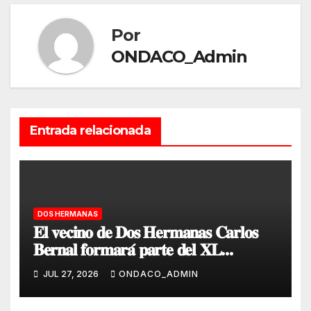
Por
ONDACO_Admin
Entrada relacionada
DOS HERMANAS
𝐄𝐥 𝐯𝐞𝐜𝐢𝐧𝐨 𝐝𝐞 𝐃𝐨𝐬 𝐇𝐞𝐫𝐦𝐚𝐧𝐚𝐬 𝐂𝐚𝐫𝐥𝐨𝐬
𝐁𝐞𝐫𝐧𝐚𝐥 𝐟𝐨𝐫𝐦𝐚𝐫𝐚́ 𝐩𝐚𝐫𝐭𝐞 𝐝𝐞𝐥 𝐗𝐋
𝐂𝐨𝐧𝐭𝐢𝐧𝐠𝐞𝐧𝐭𝐞 𝐀𝐧𝐭𝐚́𝐫𝐭𝐢𝐜𝐨 𝐝𝐞𝐥 𝐄𝐣𝐞́𝐫𝐜𝐢𝐭𝐨 𝐝𝐞
JUL 27, 2026
ONDACO_ADMIN
𝐓𝐢𝐞𝐫𝐫𝐚