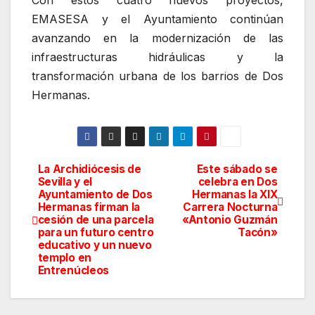
Con estos cuatro nuevos proyectos,
EMASESA y el Ayuntamiento continúan
avanzando en la modernización de las
infraestructuras hidráulicas y la
transformación urbana de los barrios de Dos
Hermanas.
La Archidiócesis de
Este sábado se
Navegación
Sevilla y el
celebra en Dos
Ayuntamiento de Dos
Hermanas la XIX
de
Hermanas firman la
Carrera Nocturna
cesión de una parcela
«Antonio Guzmán
entradas
para un futuro centro
Tacón»
educativo y un nuevo
templo en
Entrenúcleos