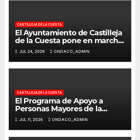
CASTILLEJA DE LA CUESTA
El Ayuntamiento de Castilleja
de la Cuesta pone en marcha
la Escuela de Verano ‘Concilia
JUL 24, 2026
ONDACO_ADMIN
en Igualdad’ para niños y
niñas de 4 a 11 años, hasta el 4
de septiembre
CASTILLEJA DE LA CUESTA
El Programa de Apoyo a
Personas Mayores de la
Policía Local cumple una
JUL 11, 2026
ONDACO_ADMIN
década de servicio público
velando por su seguridad y
bienestar cada verano