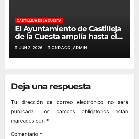
CASTILLEJA DE LA CUESTA
El Ayuntamiento de Castilleja
de la Cuesta amplía hasta el
30 de septiembre las solicitud
JUN 2, 2026
ONDACO_ADMIN
de las ayudas destinadas a
Comunidades e
Intercomunidades de
propietarios/as
Deja una respuesta
Tu dirección de correo electrónico no será
publicada.
Los campos obligatorios están
marcados con
*
Comentario
*