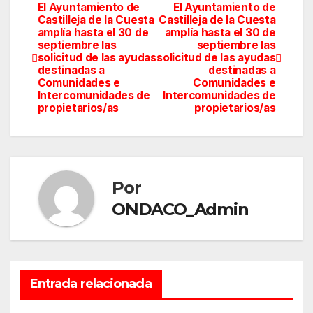
El Ayuntamiento de
El Ayuntamiento de
Navegación
Castilleja de la Cuesta
Castilleja de la Cuesta
amplía hasta el 30 de
amplía hasta el 30 de
de
septiembre las
septiembre las
solicitud de las ayudas
solicitud de las ayudas
entradas
destinadas a
destinadas a
Comunidades e
Comunidades e
Intercomunidades de
Intercomunidades de
propietarios/as
propietarios/as
Por
ONDACO_Admin
Entrada relacionada