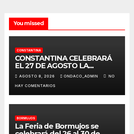
You missed
CONSTANTINA
CONSTANTINA CELEBRARÁ
EL 27 DE AGOSTO LA
TERCERA EDICIÓN DE SU
AGOSTO 8, 2026
ONDACO_ADMIN
NO
CERTAMEN TAURINO
HAY COMENTARIOS
ALAMBIQUE DE PLATA»
BORMUJOS
La Feria de Bormujos se
celebrará del 26 al 30 de