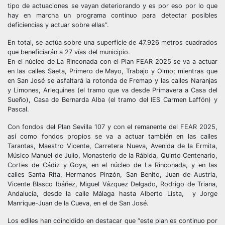
tipo de actuaciones se vayan deteriorando y es por eso por lo que
hay en marcha un programa continuo para detectar posibles
deficiencias y actuar sobre ellas”.
En total, se actúa sobre una superficie de 47.926 metros cuadrados
que beneficiarán a 27 vías del municipio.
En el núcleo de La Rinconada con el Plan FEAR 2025 se va a actuar
en las calles Saeta, Primero de Mayo, Trabajo y Olmo; mientras que
en San José se asfaltará la rotonda de Fremap y las calles Naranjas
y Limones, Arlequines (el tramo que va desde Primavera a Casa del
Sueño), Casa de Bernarda Alba (el tramo del IES Carmen Laffón) y
Pascal.
Con fondos del Plan Sevilla 107 y con el remanente del FEAR 2025,
así como fondos propios se va a actuar también en las calles
Tarantas, Maestro Vicente, Carretera Nueva, Avenida de la Ermita,
Músico Manuel de Julio, Monasterio de la Rábida, Quinto Centenario,
Cortes de Cádiz y Goya, en el núcleo de La Rinconada, y en las
calles Santa Rita, Hermanos Pinzón, San Benito, Juan de Austria,
Vicente Blasco Ibáñez, Miguel Vázquez Delgado, Rodrigo de Triana,
Andalucía, desde la calle Málaga hasta Alberto Lista, y Jorge
Manrique-Juan de la Cueva, en el de San José.
Los ediles han coincidido en destacar que “este plan es continuo por