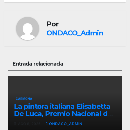
entradas
Por
ONDACO_Admin
Entrada relacionada
CARMONA
La pintora italiana Elisabetta
De Luca, Premio Nacional de
Pintura «José Arpa»
AGO 8, 2026
ONDACO_ADMIN