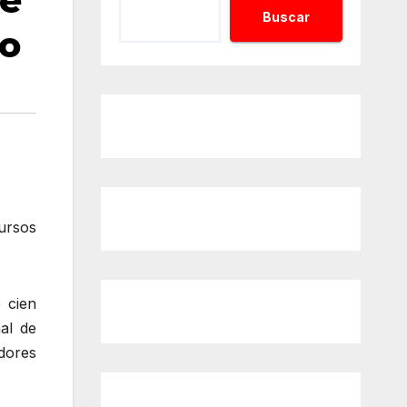
de
Buscar
io
ursos
 cien
al de
dores