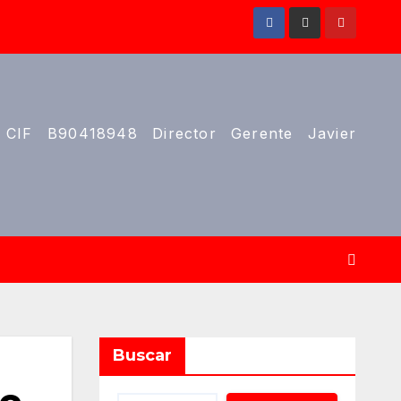
 CIF B90418948 Director Gerente Javier
Buscar