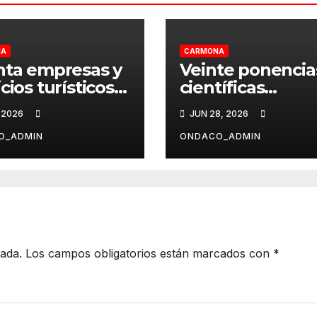
NA
CARMONA
nta empresas y
Veinte ponencia
cios turísticos
científicas
Carmona
fortalecen la
 2026
JUN 28, 2026
tan con
candidatura de
ificado de
Carmona,
O_ADMIN
ONDACO_ADMIN
dad turística
Patrimonio Mund
cada.
Los campos obligatorios están marcados con
*