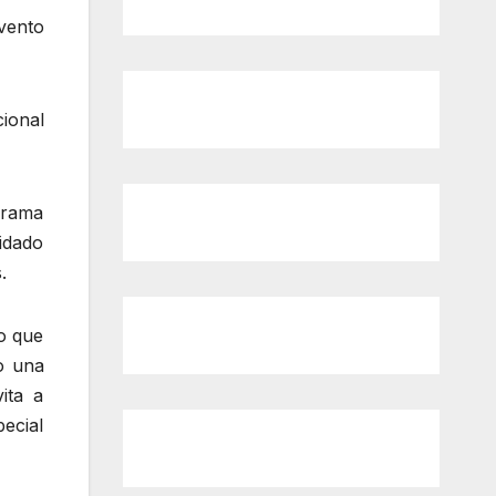
evento
ional
grama
idado
.
o que
do una
ita a
ecial