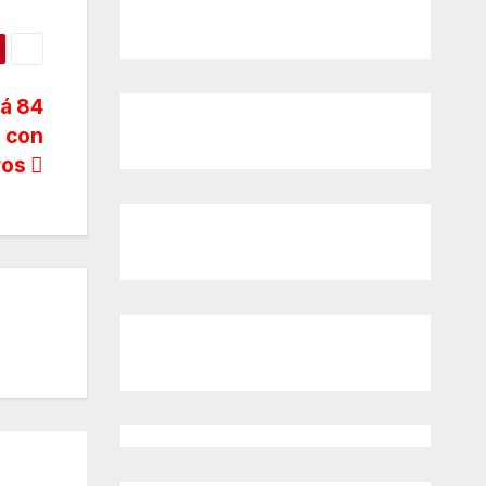
rá 84
s con
ros