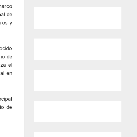
marco
nal de
ros y
ocido
omo de
rza el
nal en
cipal
io de