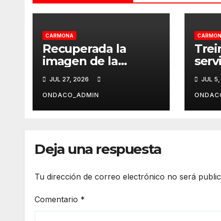
CARMONA
CARMO
Recuperada la
Trei
imagen de la
servi
“Virgen de la
de 
JUL 27, 2026
JUL 5,
Alameda” con más
cuen
de 500 años de
cert
ONDACO_ADMIN
ONDAC
antigüedad
cali
Deja una respuesta
Tu dirección de correo electrónico no será publi
Comentario
*