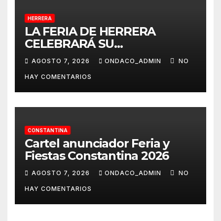
HERRERA
LA FERIA DE HERRERA
CELEBRARÁ SU
TRADICIONAL PASEO DE
AGOSTO 7, 2026
ONDACO_ADMIN
NO
CABALLISTAS, AMAZONAS Y
HAY COMENTARIOS
COCHES DE CABALLOS
CONSTANTINA
Cartel anunciador Feria y
Fiestas Constantina 2026
AGOSTO 7, 2026
ONDACO_ADMIN
NO
HAY COMENTARIOS