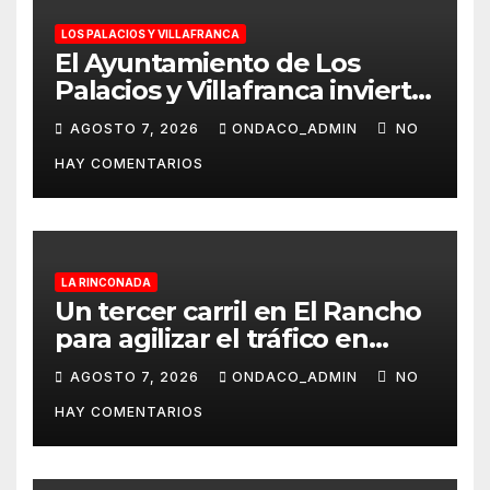
LOS PALACIOS Y VILLAFRANCA
El Ayuntamiento de Los
Palacios y Villafranca invierte
más de 560.000 euros en la
AGOSTO 7, 2026
ONDACO_ADMIN
NO
mejora Pista de Atletismo
HAY COMENTARIOS
Rafael Curado Tejero con
nueva iluminación y la
colocación de césped
artificial en la zona central
LA RINCONADA
Un tercer carril en El Rancho
para agilizar el tráfico en
dirección a Alcalá del Río
AGOSTO 7, 2026
ONDACO_ADMIN
NO
desde La Rinconada
HAY COMENTARIOS