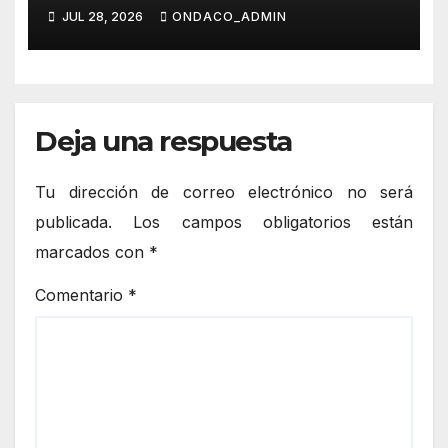
`Cenicienta La Leyenda´
JUL 28, 2026
ONDACO_ADMIN
Deja una respuesta
Tu dirección de correo electrónico no será
publicada.
Los campos obligatorios están
marcados con
*
Comentario
*