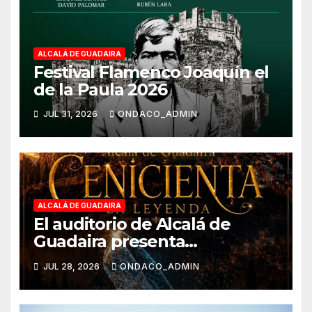
ALCALÁ DE GUADAIRA
Festival Flamenco Joaquín el
de la Paula 2026
JUL 31, 2026
ONDACO_ADMIN
ALCALÁ DE GUADAIRA
El auditorio de Alcalá de
Guadaira presenta
`Cenicienta La Leyenda´
JUL 28, 2026
ONDACO_ADMIN