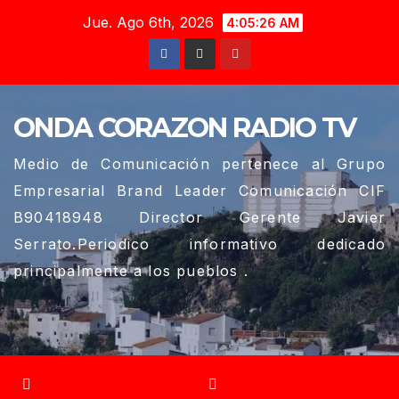
Saltar
Jue. Ago 6th, 2026
4:05:27 AM
al
contenido
ONDA CORAZON RADIO TV
Medio de Comunicación pertenece al Grupo
Empresarial Brand Leader Comunicación CIF
B90418948 Director Gerente Javier
Serrato.Periodico informativo dedicado
principalmente a los pueblos .