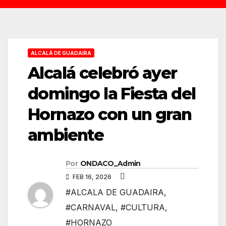
ALCALÁ DE GUADAIRA
Alcalá celebró ayer
domingo la Fiesta del
Hornazo con un gran
ambiente
Por
ONDACO_Admin
FEB 16, 2026
#ALCALA DE GUADAIRA
,
#CARNAVAL
,
#CULTURA
,
#HORNAZO