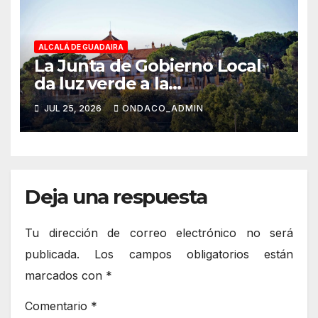
ALCALÁ DE GUADAIRA
La Junta de Gobierno Local
da luz verde a la
rehabilitación integral del
JUL 25, 2026
ONDACO_ADMIN
Hotel Oromana como futuro
hotel de cuatro estrellas
Deja una respuesta
Tu dirección de correo electrónico no será
publicada.
Los campos obligatorios están
marcados con
*
Comentario
*