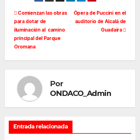
Navegación
Comienzan las obras
Ópera de Puccini en el
para dotar de
auditorio de Alcalá de
de
iluminación al ​ camino
Guadaira
entradas
principal del Parque
Oromana
Por
ONDACO_Admin
Entrada relacionada