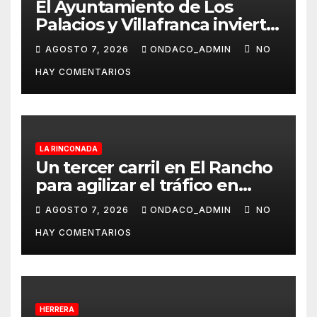
El Ayuntamiento de Los
Palacios y Villafranca invierte
más de 560.000 euros en la
AGOSTO 7, 2026
ONDACO_ADMIN
NO
mejora Pista de Atletismo
HAY COMENTARIOS
Rafael Curado Tejero con
nueva iluminación y la
colocación de césped
artificial en la zona central
LA RINCONADA
Un tercer carril en El Rancho
para agilizar el tráfico en
dirección a Alcalá del Río
AGOSTO 7, 2026
ONDACO_ADMIN
NO
desde La Rinconada
HAY COMENTARIOS
HERRERA