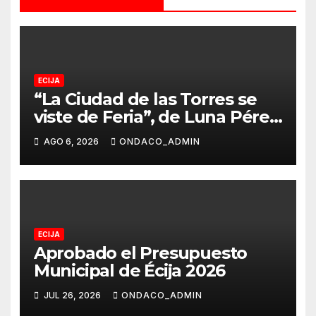
ECIJA
“La Ciudad de las Torres se
viste de Feria”, de Luna Pérez
Flores, cartel anunciador de
AGO 6, 2026
ONDACO_ADMIN
la Real Feria de Écija 2026
ECIJA
Aprobado el Presupuesto
Municipal de Écija 2026
JUL 26, 2026
ONDACO_ADMIN