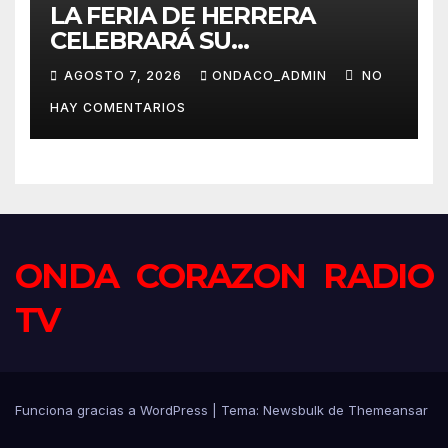
LA FERIA DE HERRERA
CELEBRARÁ SU
TRADICIONAL PASEO DE
AGOSTO 7, 2026
ONDACO_ADMIN
NO
CABALLISTAS, AMAZONAS Y
HAY COMENTARIOS
COCHES DE CABALLOS
ONDA CORAZON RADIO
TV
Funciona gracias a WordPress
|
Tema:
Newsbulk
de
Themeansar