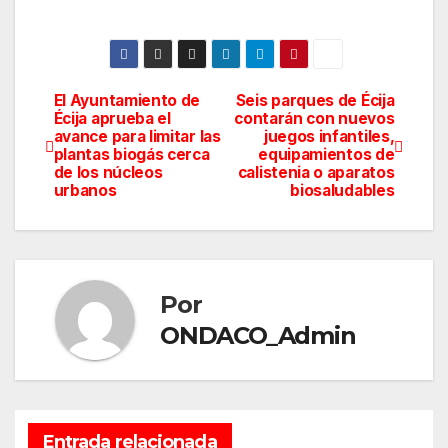
El Ayuntamiento de
Seis parques de Écija
Navegación
Écija aprueba el
contarán con nuevos
avance para limitar las
juegos infantiles,
de
plantas biogás cerca
equipamientos de
de los núcleos
calistenia o aparatos
entradas
urbanos
biosaludables
Por
ONDACO_Admin
Entrada relacionada