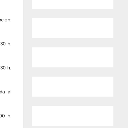
ción:
.30 h.
30 h.
da al
00 h.