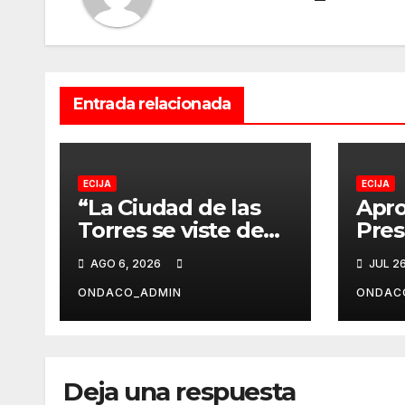
Entrada relacionada
ECIJA
ECIJA
“La Ciudad de las
Apro
Torres se viste de
Pre
Feria”, de Luna
Muni
AGO 6, 2026
JUL 2
Pérez Flores, cartel
202
anunciador de la
ONDACO_ADMIN
ONDAC
Real Feria de Écija
2026
Deja una respuesta