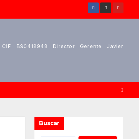
 CIF B90418948 Director Gerente Javier
Buscar