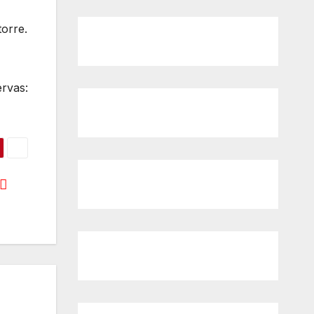
orre.
ervas: