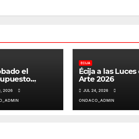
ECIJA
bado el
Écija a las Luces
supuesto
Arte 2026
cipal de Écija
6, 2026
JUL 24, 2026
6
O_ADMIN
ONDACO_ADMIN