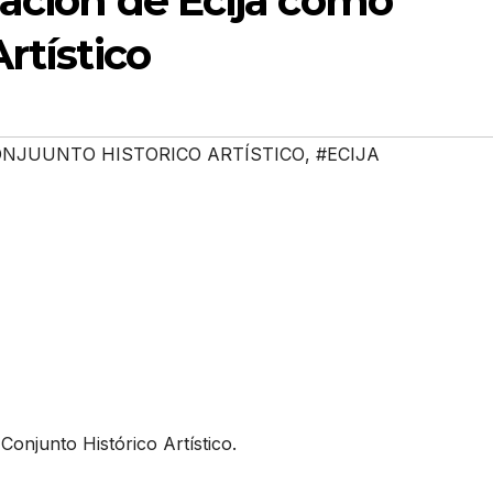
ración de Écija como
rtístico
ONJUUNTO HISTORICO ARTÍSTICO
,
#ECIJA
Conjunto Histórico Artístico.