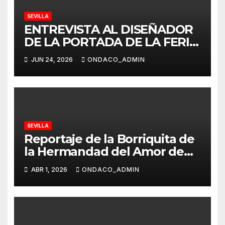
SEVILLA
ENTREVISTA AL DISEÑADOR
DE LA PORTADA DE LA FERIA
2027 DE SEVILLA
JUN 24, 2026
ONDACO_ADMIN
SEVILLA
Reportaje de la Borriquita de
la Hermandad del Amor de
Sevilla (Domingo de Ramos)
ABR 1, 2026
ONDACO_ADMIN