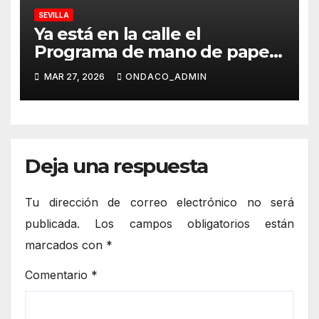
SEVILLA
Ya está en la calle el
Programa de mano de papel
de EL DIARIO COFRADE de la
MAR 27, 2026
ONDACO_ADMIN
Semana Santa de Sevilla
Deja una respuesta
Tu dirección de correo electrónico no será
publicada.
Los campos obligatorios están
marcados con
*
Comentario
*