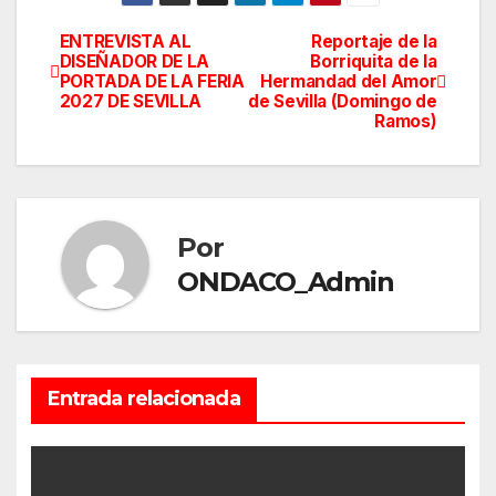
ENTREVISTA AL
Reportaje de la
Navegación
DISEÑADOR DE LA
Borriquita de la
PORTADA DE LA FERIA
Hermandad del Amor
de
2027 DE SEVILLA
de Sevilla (Domingo de
Ramos)
entradas
Por
ONDACO_Admin
Entrada relacionada