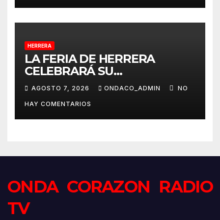
HERRERA
LA FERIA DE HERRERA
CELEBRARÁ SU
TRADICIONAL PASEO DE
AGOSTO 7, 2026
ONDACO_ADMIN
NO
CABALLISTAS, AMAZONAS Y
HAY COMENTARIOS
COCHES DE CABALLOS
ONDA CORAZON RADIO
TV