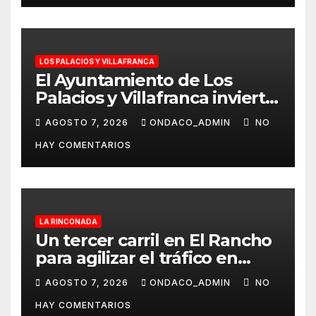
LOS PALACIOS Y VILLAFRANCA
El Ayuntamiento de Los
Palacios y Villafranca invierte
más de 560.000 euros en la
AGOSTO 7, 2026
ONDACO_ADMIN
NO
mejora Pista de Atletismo
HAY COMENTARIOS
Rafael Curado Tejero con
nueva iluminación y la
colocación de césped
artificial en la zona central
LA RINCONADA
Un tercer carril en El Rancho
para agilizar el tráfico en
dirección a Alcalá del Río
AGOSTO 7, 2026
ONDACO_ADMIN
NO
desde La Rinconada
HAY COMENTARIOS