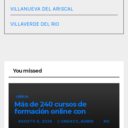
VILLANUEVA DEL ARISCAL
VILLAVERDE DEL RIO
You missed
LEBRIJA
Más de 240 cursos de
formación online con
certificación oficial,
AGOSTO 9, 2026
ONDACO_ADMIN
NO
disponibles desde