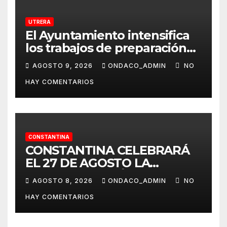
UTRERA
El Ayuntamiento intensifica
los trabajos de preparación
del recinto ferial a un mes
AGOSTO 9, 2026
ONDACO_ADMIN
NO
del inicio de la Feria de Utrera
HAY COMENTARIOS
2026
CONSTANTINA
CONSTANTINA CELEBRARÁ
EL 27 DE AGOSTO LA
TERCERA EDICIÓN DE SU
AGOSTO 8, 2026
ONDACO_ADMIN
NO
CERTAMEN TAURINO
HAY COMENTARIOS
ALAMBIQUE DE PLATA»