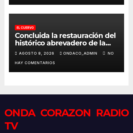
EL CUERVO
Concluida la restauración del
histórico abrevadero de la
Laguna de Los Tollos de El
AGOSTO 8, 2026
ONDACO_ADMIN
NO
Cuervo
HAY COMENTARIOS
ONDA CORAZON RADIO
TV