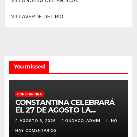
VILLANUEVA DEL ARISCAL
VILLAVERDE DEL RIO
You missed
CONSTANTINA
CONSTANTINA CELEBRARÁ
EL 27 DE AGOSTO LA
TERCERA EDICIÓN DE SU
AGOSTO 8, 2026
ONDACO_ADMIN
NO
CERTAMEN TAURINO
HAY COMENTARIOS
ALAMBIQUE DE PLATA»