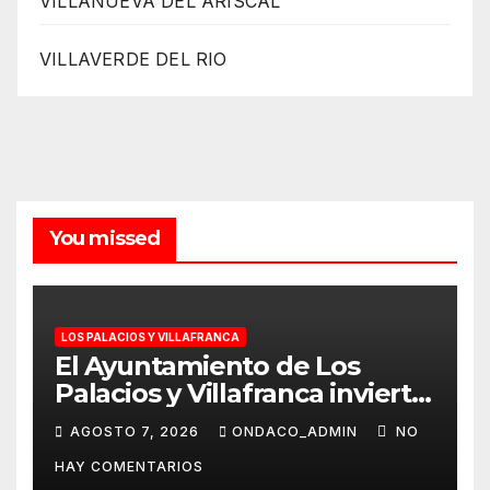
VILLANUEVA DEL ARISCAL
VILLAVERDE DEL RIO
You missed
LOS PALACIOS Y VILLAFRANCA
El Ayuntamiento de Los
Palacios y Villafranca invierte
más de 560.000 euros en la
AGOSTO 7, 2026
ONDACO_ADMIN
NO
mejora Pista de Atletismo
HAY COMENTARIOS
Rafael Curado Tejero con