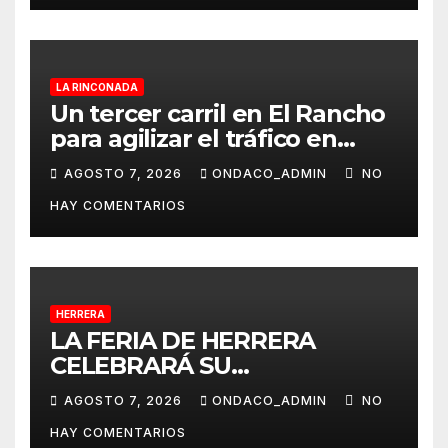
nueva iluminación y la
colocación de césped
artificial en la zona central
LA RINCONADA
Un tercer carril en El Rancho
para agilizar el tráfico en
dirección a Alcalá del Río
AGOSTO 7, 2026
ONDACO_ADMIN
NO
desde La Rinconada
HAY COMENTARIOS
HERRERA
LA FERIA DE HERRERA
CELEBRARÁ SU
TRADICIONAL PASEO DE
AGOSTO 7, 2026
ONDACO_ADMIN
NO
CABALLISTAS, AMAZONAS Y
HAY COMENTARIOS
COCHES DE CABALLOS