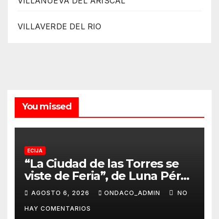
VILLANUEVA DEL ARISCAL
VILLAVERDE DEL RIO
You missed
ECIJA
“La Ciudad de las Torres se
viste de Feria”, de Luna Pérez
Flores, cartel anunciador de
AGOSTO 6, 2026
ONDACO_ADMIN
NO
la Real Feria de Écija 2026
HAY COMENTARIOS