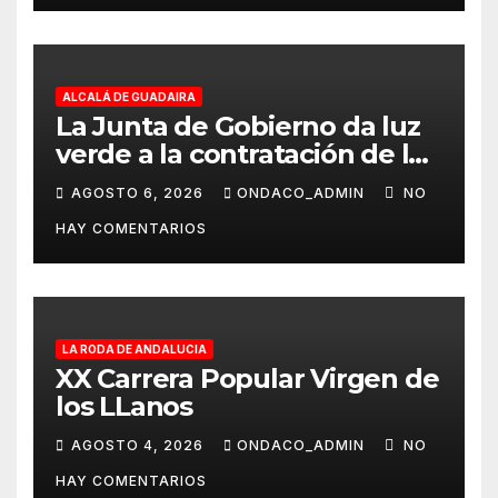
ALCALÁ DE GUADAIRA
La Junta de Gobierno da luz
verde a la contratación de las
obras de ampliación del
AGOSTO 6, 2026
ONDACO_ADMIN
NO
Museo de Alcalá
HAY COMENTARIOS
LA RODA DE ANDALUCIA
XX Carrera Popular Virgen de
los LLanos
AGOSTO 4, 2026
ONDACO_ADMIN
NO
HAY COMENTARIOS