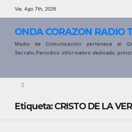
Saltar
Vie. Ago 7th, 2026
al
contenido
ONDA CORAZON RADIO 
Medio de Comunicación pertenece al Gr
Serrato.Periodico informativo dedicado princ
Etiqueta:
CRISTO DE LA VE