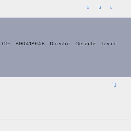
 CIF B90418948 Director Gerente Javier