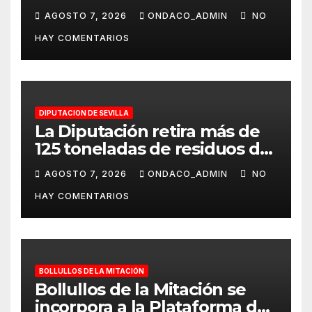
tramo de la calle Extramuros
AGOSTO 7, 2026
ONDACO_ADMIN
NO
de San Felipe de Carmona
HAY COMENTARIOS
DIPUTACION DE SEVILLA
La Diputación retira más de
125 toneladas de residuos de
los itinerarios al Rocío al
AGOSTO 7, 2026
ONDACO_ADMIN
NO
cierre del dispositivo de
HAY COMENTARIOS
limpieza del Plan Romero
BOLLULLOS DE LA MITACIÓN
Bollullos de la Mitación se
incorpora a la Plataforma de