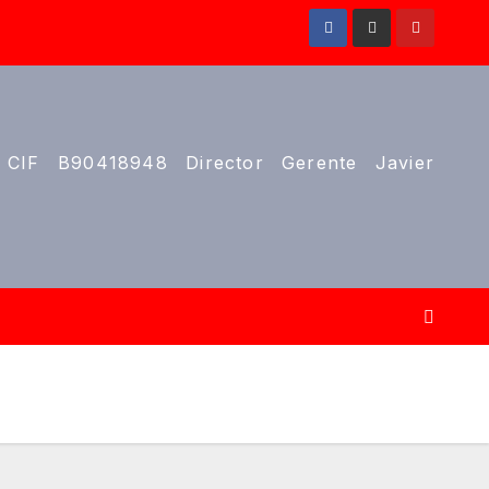
 CIF B90418948 Director Gerente Javier