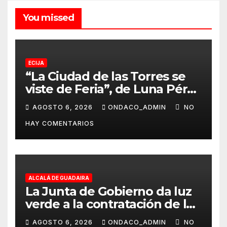
You missed
ECIJA
“La Ciudad de las Torres se
viste de Feria”, de Luna Pérez
Flores, cartel anunciador de
AGOSTO 6, 2026
ONDACO_ADMIN
NO
la Real Feria de Écija 2026
HAY COMENTARIOS
ALCALÁ DE GUADAIRA
La Junta de Gobierno da luz
verde a la contratación de las
obras de ampliación del
AGOSTO 6, 2026
ONDACO_ADMIN
NO