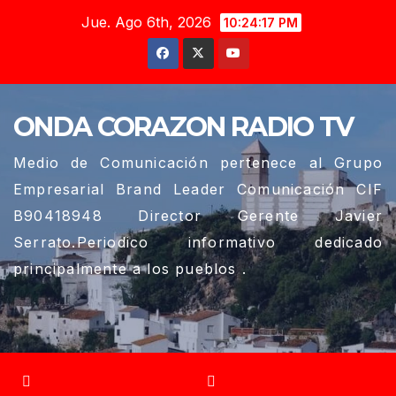
Saltar
Jue. Ago 6th, 2026
10:24:17 PM
al
contenido
ONDA CORAZON RADIO TV
Medio de Comunicación pertenece al Grupo
Empresarial Brand Leader Comunicación CIF
B90418948 Director Gerente Javier
Serrato.Periodico informativo dedicado
principalmente a los pueblos .