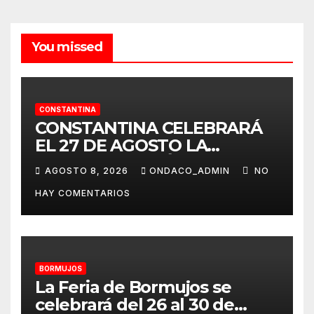
You missed
CONSTANTINA
CONSTANTINA CELEBRARÁ
EL 27 DE AGOSTO LA
TERCERA EDICIÓN DE SU
AGOSTO 8, 2026
ONDACO_ADMIN
NO
CERTAMEN TAURINO
HAY COMENTARIOS
ALAMBIQUE DE PLATA»
BORMUJOS
La Feria de Bormujos se
celebrará del 26 al 30 de