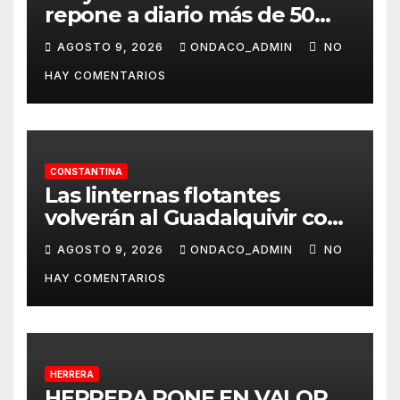
repone a diario más de 50
dispensadores de bolsas para
AGOSTO 9, 2026
ONDACO_ADMIN
NO
la recogida de desechos de
HAY COMENTARIOS
mascotas
CONSTANTINA
Las linternas flotantes
volverán al Guadalquivir con
la Ceremonia Tōrō Nagashi
AGOSTO 9, 2026
ONDACO_ADMIN
NO
de Coria del Río
HAY COMENTARIOS
HERRERA
HERRERA PONE EN VALOR