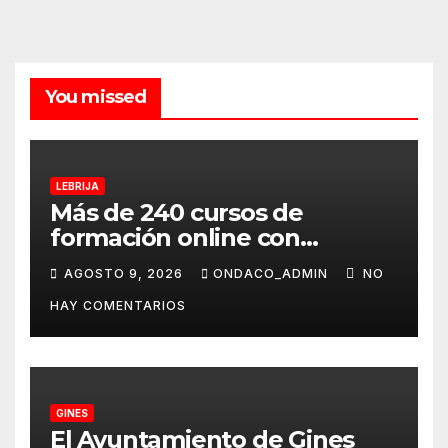
You missed
LEBRIJA
Más de 240 cursos de
formación online con
certificación oficial,
AGOSTO 9, 2026
ONDACO_ADMIN
NO
disponibles desde
HAY COMENTARIOS
septiembre a través del
programa Aula Mentor en
Lebrija
GINES
El Ayuntamiento de Gines