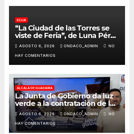
ECIJA
“La Ciudad de las Torres se
viste de Feria”, de Luna Pérez
Flores, cartel anunciador de
AGOSTO 6, 2026
ONDACO_ADMIN
NO
la Real Feria de Écija 2026
HAY COMENTARIOS
ALCALÁ DE GUADAIRA
La Junta de Gobierno da luz
verde a la contratación de las
obras de ampliación del
AGOSTO 6, 2026
ONDACO_ADMIN
NO
Museo de Alcalá
HAY COMENTARIOS