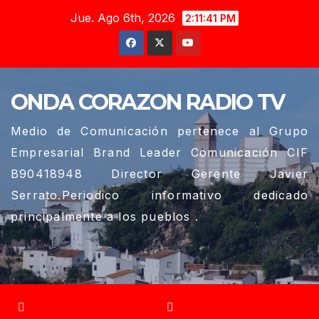
Saltar
Jue. Ago 6th, 2026
2:11:42 PM
al
contenido
ONDA CORAZON RADIO TV
Medio de Comunicación pertenece al Grupo
Empresarial Brand Leader Comunicación CIF
B90418948 Director Gerente Javier
Serrato.Periodico informativo dedicado
principalmente a los pueblos .