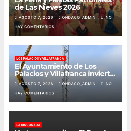
de Las Nieves 2026
AGOSTO 7, 2026
ONDACO_ADMIN
NO
HAY COMENTARIOS
LOS PALACIOS Y VILLAFRANCA
El Ayuntamiento de Los
Palacios y Villafranca invierte
más de 560.000 euros en la
AGOSTO 7, 2026
ONDACO_ADMIN
NO
mejora Pista de Atletismo
HAY COMENTARIOS
Rafael Curado Tejero con
nueva iluminación y la
colocación de césped
artificial en la zona central
LA RINCONADA