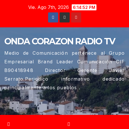
Saltar
Vie. Ago 7th, 2026
6:14:53 PM
al
contenido
ONDA CORAZON RADIO TV
Medio de Comunicación pertenece al Grupo
Empresarial Brand Leader Comunicación CIF
B90418948 Director Gerente Javier
Serrato.Periodico informativo dedicado
principalmente a los pueblos .