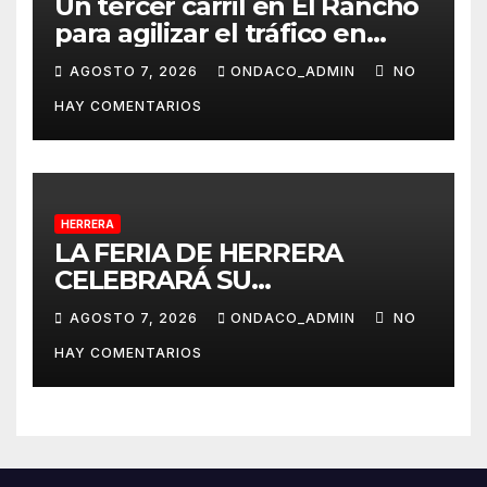
Un tercer carril en El Rancho
para agilizar el tráfico en
dirección a Alcalá del Río
AGOSTO 7, 2026
ONDACO_ADMIN
NO
desde La Rinconada
HAY COMENTARIOS
HERRERA
LA FERIA DE HERRERA
CELEBRARÁ SU
TRADICIONAL PASEO DE
AGOSTO 7, 2026
ONDACO_ADMIN
NO
CABALLISTAS, AMAZONAS Y
HAY COMENTARIOS
COCHES DE CABALLOS