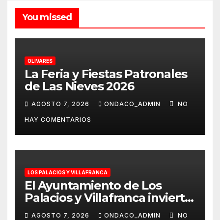
You missed
OLIVARES
La Feria y Fiestas Patronales
de Las Nieves 2026
AGOSTO 7, 2026
ONDACO_ADMIN
NO
HAY COMENTARIOS
LOS PALACIOS Y VILLAFRANCA
El Ayuntamiento de Los
Palacios y Villafranca invierte
más de 560.000 euros en la
AGOSTO 7, 2026
ONDACO_ADMIN
NO