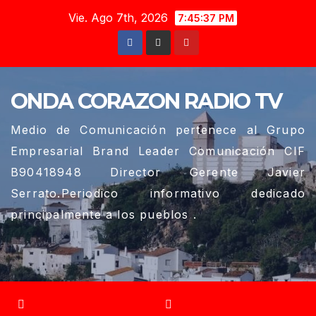
Saltar
Vie. Ago 7th, 2026
7:45:38 PM
al
contenido
ONDA CORAZON RADIO TV
Medio de Comunicación pertenece al Grupo
Empresarial Brand Leader Comunicación CIF
B90418948 Director Gerente Javier
Serrato.Periodico informativo dedicado
principalmente a los pueblos .