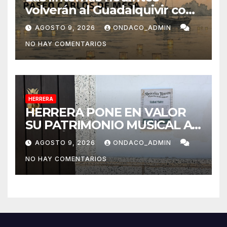
volverán al Guadalquivir con
la Ceremonia Tōrō Nagashi
AGOSTO 9, 2026
ONDACO_ADMIN
de Coria del Río
NO HAY COMENTARIOS
HERRERA
HERRERA PONE EN VALOR
SU PATRIMONIO MUSICAL A
TRAVÉS DEL PROYECTO
AGOSTO 9, 2026
ONDACO_ADMIN
«MUSICALIZA HERRERA»
NO HAY COMENTARIOS