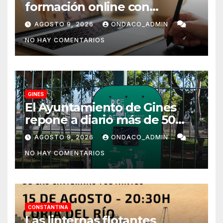
formación online con
certificación oficial,
AGOSTO 9, 2026
ONDACO_ADMIN
disponibles desde
NO HAY COMENTARIOS
septiembre a través del
programa Aula Mentor en
Lebrija
GINES
El Ayuntamiento de Gines
repone a diario más de 50
dispensadores de bolsas para
AGOSTO 9, 2026
ONDACO_ADMIN
la recogida de desechos de
NO HAY COMENTARIOS
mascotas
CONSTANTINA
Las linternas flotantes