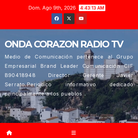
Saltar
Dom. Ago 9th, 2026
4:43:14 AM
al
contenido
ONDA CORAZON RADIO TV
Medio de Comunicación pertenece al Grupo
Empresarial Brand Leader Comunicación CIF
B90418948 Director Gerente Javier
Serrato.Periodico informativo dedicado
principalmente a los pueblos .